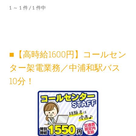
1 ～ 1 件 / 1 件中
■【高時給1600円】コールセン
ター架電業務／中浦和駅バス
10分！