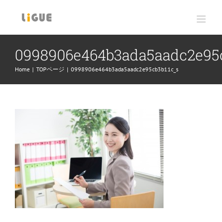
Skip
to
content
0998906e464b3ada5aadc2e95
Home
|
TOPページ
|
0998906e464b3ada5aadc2e95cb3b11c_s